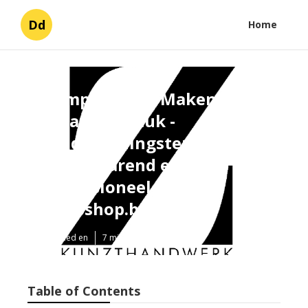
Dd
Home
Stempel Laten Maken - Al
Vanaf ééN Stuk -
Handtekeningstempels:
Tijdbesparend en
professioneel -
Colopshop.be
Published en
7 min read
Table of Contents