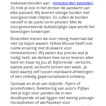
makelaarsborden aan -
immoborden bestellen
.
Zo trek je ook in het donker de aandacht van
elke passant. Wij leveren stevige borden met
voorgevormde rillijnen. Zo zullen de borden
vanzelf in de juiste vorm plooien. Met de
voorgemonteerde dubbelzijdige tape wordt het
bevestigen kinderspel
Bovendien kiezen we voor stevig materiaal dat
niet zal kapot waaien. Yellow Mouse heeft ook
ruime ervaring met drukwerk voor
immokantoren. Wij weten dus precies wat je
nodig hebt, we denken mee na en leveren alles
kant-en-klaar bij jou af: Bijhorende : verkocht,
laatste pand, verkocht binnen een week…Je
kiest daarbij zelf tussen standaard afmetingen
of een volledig gepersonaliseerd ontwerp.
Opmaak en druk van stijlvolle . Flyers of
promofolders. Belettering van auto’s. Pijltjes
met je logo voor panden die in een
doodlopende straat liggen met weinig passage.
Herasdoeken of werfdoeken voor